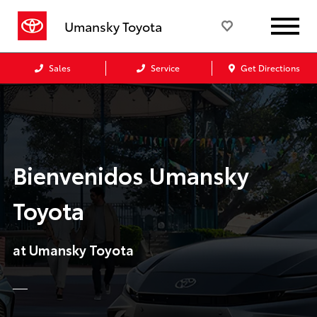
Umansky Toyota
Sales
Service
Get Directions
Bienvenidos Umansky
Toyota
at Umansky Toyota